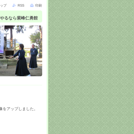
ップ
RSS
印刷
やるなら紫峰仁勇館
像をアップしました。