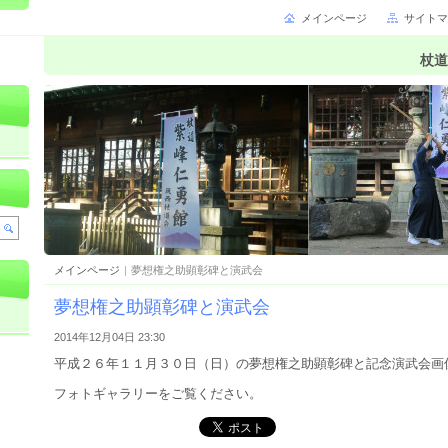
メインページ
サイトマ
杖道
メインページ
|
夢想権之助顕彰碑と演武会
夢想権之助顕彰碑と演武会
2014年12月04日 23:30
平成２６年１１月３０日（日）の夢想権之助顕彰碑と記念演武会画
フォトギャラリーをご覧ください。