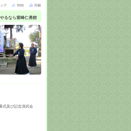
ップ
RSS
印刷
やるなら紫峰仁勇館
幕式及び記念演武会