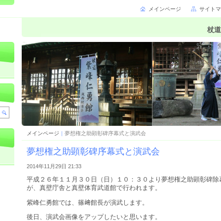
メインページ
サイトマ
杖道
メインページ
|
夢想権之助顕彰碑序幕式と演武会
夢想権之助顕彰碑序幕式と演武会
2014年11月29日 21:33
平成２６年１１月３０日（日）１０：３０より夢想権之助顕彰碑除
が、真壁庁舎と真壁体育武道館で行われます。
紫峰仁勇館では、篠﨑館長が演武します。
後日、演武会画像をアップしたいと思います。